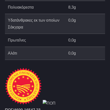
Πολυακόρεστα
8,3g
Υδατάνθρακες εκ των οποίων
0,0g
Σάκχαρα
Πρωτεΐνες
0,0g
Αλάτι
0,0g